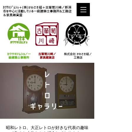
ｶﾜｻｷｼﾞﾑｼｮ＋(株)かわさき組＋古箪笥川崎／新潟
市を中心に活動している一級建築士事務所&工務店
＆家具雑貨屋
カワサキジムショ／
一
古箪笥川崎／
株式会社 ​かわさき組／
級建築士事務所
家具雑貨店
工務店
レ
ト
ロ
ギャラリー
昭和レトロ、大正レトロが好きな代表の趣味