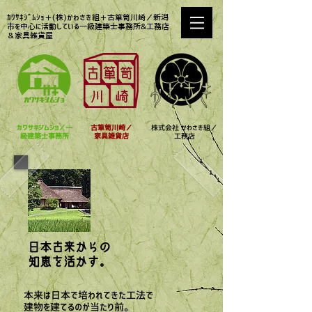
ｶﾜｻｷｼﾞﾑｼｮ＋(株)かわさき組＋古箪笥川崎／新潟
市を中心に活動している一級建築士事務所&工務店
＆家具雑貨屋
カワサキジムショ／
一
古箪笥川崎／
株式会社 ​かわさき組／
級建築士事務所
家具雑貨店
工務店
日本古来からの
知恵を活かす​。
本来は日本で培われてきた工法で
建物を建てるのが当たり前。