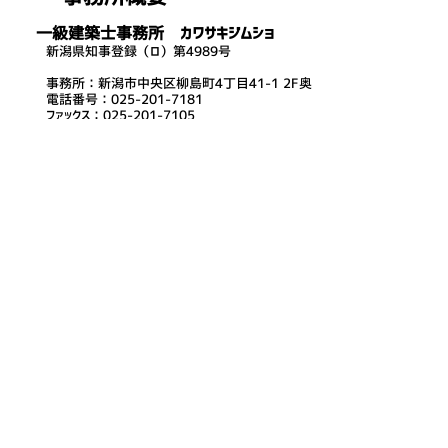
一級建築士事務所 カワサキジムショ
新潟県知事登録（ロ）第4989号
事務所：新潟市中央区柳島町4丁目41-1 2F奥
電話番号：025-201-7181
ファックス：025-201-7105
カワサキ ユウスケ
開設者・管理建築士：
一級建築士 （大臣）第315719号
ﾍﾘﾃｰｼﾞﾏﾈｰｼﾞｬｰ(歴史的建造物専門家)
その他保有資格
既存住宅状況調査技術者
住宅設計コーディネーター
環境アレルギーアドバイザー
家庭の省エネエキスパート
所属団体
（一社）新潟県建築士事務所協会
（一社）新潟県建築士会
（公社）日本建築家協会​