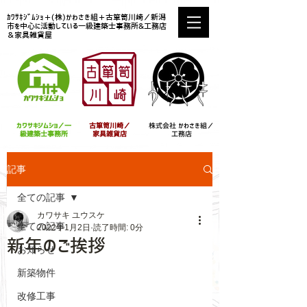
ｶﾜｻｷｼﾞﾑｼｮ＋(株)かわさき組＋古箪笥川崎／新潟
市を中心に活動している一級建築士事務所&工務店
＆家具雑貨屋
カワサキジムショ／
一
古箪笥川崎／
株式会社 ​かわさき組／
級建築士事務所
家具雑貨店
工務店
記事
全ての記事
カワサキ ユウスケ
全ての記事
2022年1月2日
読了時間: 0分
新年のご挨拶
お知らせ
新築物件
改修工事