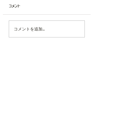
コメント
改修物件：シナノマチの住
店舗物件：アキハク
コメントを追加…
宅
チの醸造所