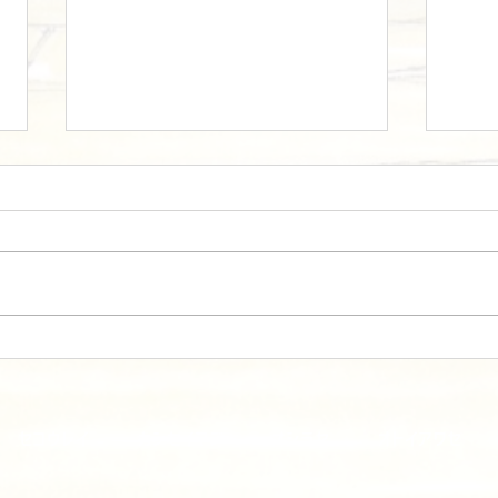
改修物件：シナノマチの住宅
店舗
造所
セコウレイ
カンセイマデ
オシラセ
オトイアワセ