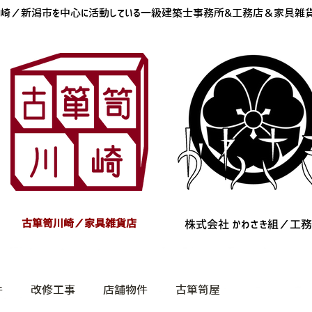
古箪笥川崎／新潟市を中心に活動している一級建築士事務所&工務店＆家具雑
古箪笥川崎／家具雑貨店
株式会社 ​かわさき組／工
件
改修工事
店舗物件
古箪笥屋